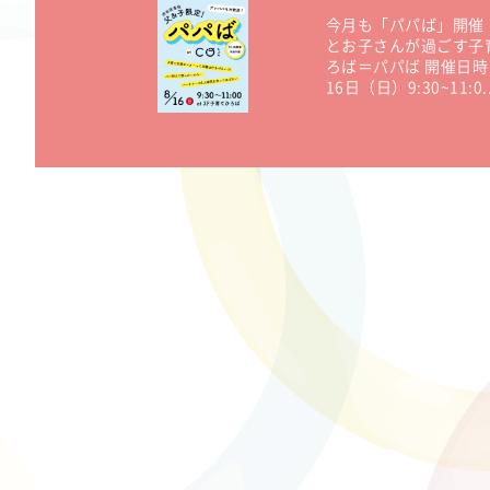
今月も「パパば」開催
とお子さんが過ごす子
ろば＝パパば 開催日時
16日（日）9:30~11:0..