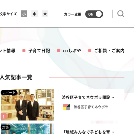
文字サイズ
小
中
大
カラー変更
ON
ント情報
子育て日記
coしぶや
ご相談・ご案内
人気記事一覧
レポート
渋谷区子育てネウボラ開設式を行いました。
渋谷区子育てネウボラ
対談
「地域みんなで子どもを育てられる渋谷区に...