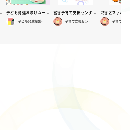
.
子ども発達おまけムー...
富谷子育て支援センタ...
渋谷区ファミリー
子ども発達相談センター
子育て支援センター