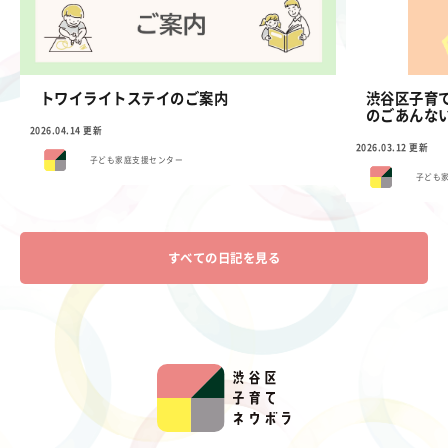
トワイライトステイのご案内
渋谷区子育
のごあんな
2026.04.14 更新
2026.03.12 更新
子ども家庭支援センター
子ども
すべての日記を見る