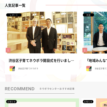
人気記事一覧
レポート
対談
渋谷区子育てネウボラ開設式を行いました。
渋谷区子育てネウボラ
渋谷区子育て
RECOMMEND
ネウボラセンターおすすめ記事
お知らせ
お知らせ