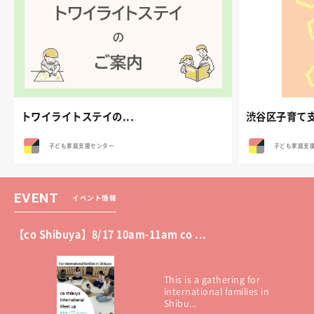
トワイライトステイの...
渋谷区子育て支
子ども家庭支援センター
子ども家庭支
EVENT
イベント情報
【co Shibuya】8/17 10am-11am co ...
This is a gathering for
international families in
Shibu...