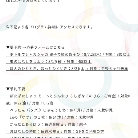
coしぶやでお待ちしています！
🔍下記より各プログラム詳細にアクセスできます。
▼要予約 →
応募フォームはこちら
・ボトルでシャカシャカ 親子で染めあそび：8/7.28(木) / 対象：3歳以上
・虫のはなしをしよう：8/17(日) / 対象：4歳以上
・ほんのひととき、ほっとひといき：8/21(木) / 対象：生後６ヶ月未満
▼予約不要
・ぽたぽたしゅっ そーっとひんやり ふしぎなてのひら：8/8(金) / 対象0
歳、8/22(金) / 対象：0~2歳
・ぺったん パタパタ じぶんうちわ：8/4(月) / 対象：未就学児
・coの「なつ」の１枚：8/14(木) / 対象：未就学児
・からだとあそぼう：毎週金曜日 / 対象：親子
・おはなしの時間：毎週水曜日 / 対象：２Fをご利用の方