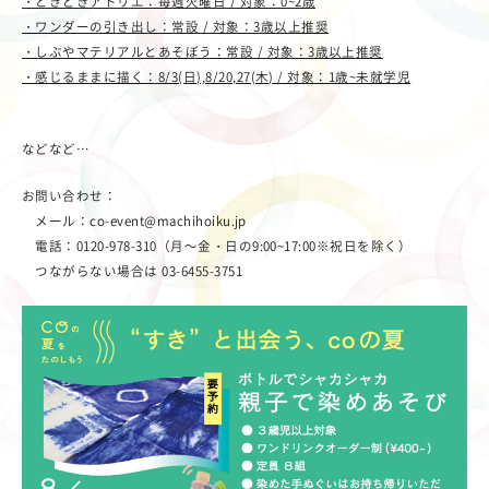
・ときどきアトリエ：毎週火曜日 / 対象：0~2歳
・ワンダーの引き出し：常設 / 対象：3歳以上推奨
・しぶやマテリアルとあそぼう：常設 / 対象：3歳以上推奨
・感じるままに描く：8/3(日),8/20,27(木) / 対象：1歳~未就学児
などなど…
お問い合わせ：
メール：co-event@machihoiku.jp
電話：0120-978-310（月～金・日の9:00~17:00※祝日を除く）
つながらない場合は 03-6455-3751