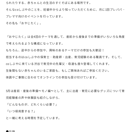
られたりする、赤ちゃんとの生活のすぐそばにある場所です。
そんなcoしぶやのことを、妊娠中からより知っていただくために、月に1回プレパパ・
プレママ向けのイベントを行っています。
その名も「おやじたく」。
「おやじたく」は全4回のテーマを通して、産前から産後までの準備がいろいろな角度
で考えられるような構成になっています。
もちろん、途中からの参加や、興味のあるテーマだけの参加も大歓迎！
担当するのはcoしぶやの保育士・助産師・出産、育児経験のある職員です。そして、
coしぶやに来ている渋谷で育児中の先輩父・母達も度々登場してくれます。
生後間もない赤ちゃんのいるご家庭も、もしご興味あればご参加ください。
体調やご事情に合わせてオンラインでの参加も受け付けています。
5月は産前・産後の準備〜モノ編〜として、主に出産・育児に必要なグッズについて育
児経験者の声や体験談も紹介しながら、
「どんなものが、どれくらい必要？」
「いつ頃用意する？」
と一緒に考える時間を予定しています。
●日時