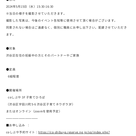
2024年5月15日（水）15:30-16:30
※当日の様子を撮影させていただきます。
撮影した写真は、今後のイベント告知等に使用させて頂く場合がございます。
同意されない場合はご遠慮なく、個別に職員にお申し出下さい。配慮させていただき
ます。
●対象
渋谷区在住の妊娠中の方とそのパートナーやご家族
●定員
6組程度
●開催場所
coしぶや 3F 子育てひろば
（渋谷区宇田川町5-6 渋谷区子育てネウボラ3F）
またはオンライン（zoomを使用予定）
——————————
■お申し込み ：
coしぶや予約サイト：
https://co-shibuya.reserve.ne.jp/sp/index.php?