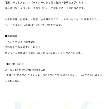
妊娠中のご本人またはパートナーのお名前で登録・予約をお願いします。
会員登録後、イベント→「おやじたく」を選択すると予約に進めます。
※会員情報は出産後、お名前・生年月日をうまれたお子さんのものに変更すること
で、そのままひろばの利用にお使いいただけます。
■応募締切
イベント当日まで随時受付
予約完了で参加確定となります。
オンライン参加の方には前日までにZoomのリンクをお送りします。
■お問い合わせ
メール：
co-event@machihoiku.jp
電話：0120-978-310 （月〜金・日の9:00-17:00 ※祝日を除く） つながらない場合は
03-6455-3751
.