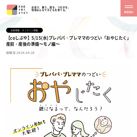
出会う、集う、語る、つながる。
地域みんなで子どもを育てる。
MENU
会場開催・オンライン開催
【coしぶや】5/15(水)プレパパ・プレママのつどい「おやじたく」
産前・産後の準備〜モノ編〜
投稿日:2024.04.26