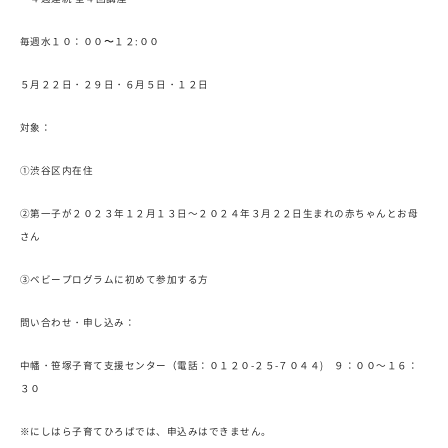
毎週水１０：００〜１２:００
５月２２日・２９日・６月５日・１２日
対象：
①渋谷区内在住
②第一子が２０２３年１２月１３日～２０２４年３月２２日生まれの赤ちゃんとお母
さん
③ベビープログラムに初めて参加する方
問い合わせ・申し込み：
中幡・笹塚子育て支援センター（電話：０１２０-２５-７０４４) ９：００～１６：
３０
※にしはら子育てひろばでは、申込みはできません。