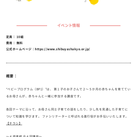
イベント情報
定員： 10組
費用： 無料
公式ホームページ：
https://www.shibuyashakyo.or.jp/
概要：
“ベビープログラム（BP1）”は、 第１子のお子さんで２～５か月の赤ちゃんを育ててい
るお母さんが、赤ちゃんと一緒に参加する講座です。
各回テーマに沿って、お母さん同士子育ての話をしたり、少し先を見通した子育てに
ついて知識を学びます。 ファシリテーターと呼ばれる進行役がお手伝いいたします。
【チラシ】
～４週連続 全４回講座～