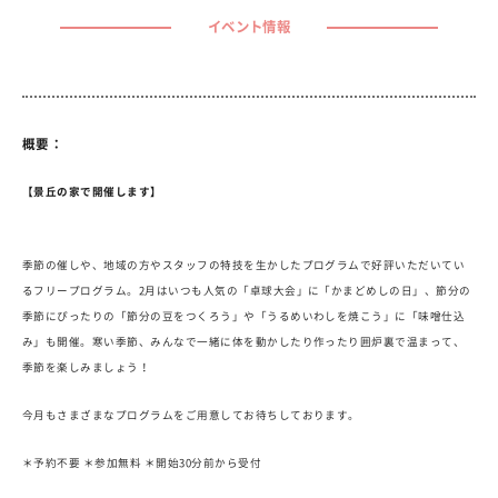
イベント情報
概要：
【景丘の家で開催します】
季節の催しや、地域の方やスタッフの特技を生かしたプログラムで好評いただいてい
るフリープログラム。2月はいつも人気の「卓球大会」に「かまどめしの日」、節分の
季節にぴったりの「節分の豆をつくろう」や「うるめいわしを焼こう」に「味噌仕込
み」も開催。寒い季節、みんなで一緒に体を動かしたり作ったり囲炉裏で温まって、
季節を楽しみましょう！
今月もさまざまなプログラムをご用意してお待ちしております。
＊予約不要 ＊参加無料 ＊開始30分前から受付