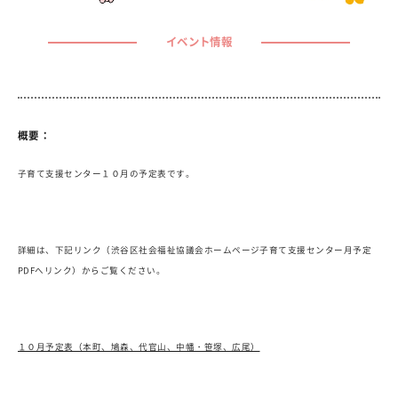
イベント情報
概要：
子育て支援センター１０月の予定表です。
詳細は、下記リンク（渋谷区社会福祉協議会ホームページ子育て支援センター月予定
PDFへリンク）からご覧ください。
１０月予定表（本町、鳩森、代官山、中幡・笹塚、広尾）