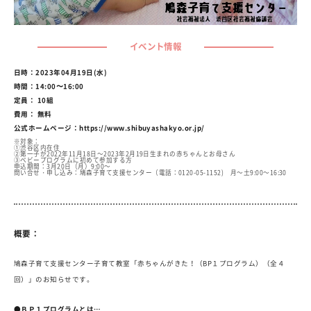
イベント情報
日時：2023年04月19日(水)
時間：14:00〜16:00
定員： 10組
費用： 無料
公式ホームページ：
https://www.shibuyashakyo.or.jp/
※対象：
①渋谷区内在住
②第一子が2022年11月18日～2023年2月19日生まれの赤ちゃんとお母さん
③ベビープログラムに初めて参加する方
申込期間：3月20日（月）9:00～
問い合せ・申し込み：鳩森子育て支援センター（電話：0120-05-1152) 月～土9:00～16:30
概要：
鳩森子育て支援センター子育て教室「赤ちゃんがきた！（BP１プログラム）（全４
回）」のお知らせです。
●
ＢＰ１プログラムとは…