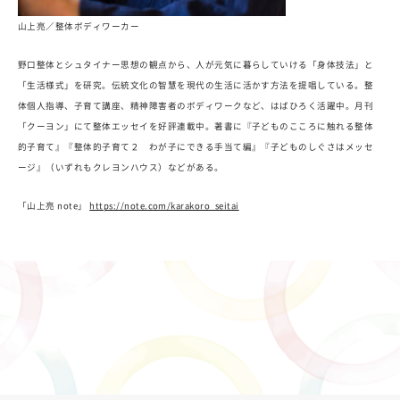
山上亮／整体ボディワーカー
野口整体とシュタイナー思想の観点から、人が元気に暮らしていける「身体技法」と
「生活様式」を研究。伝統文化の智慧を現代の生活に活かす方法を提唱している。整
体個人指導、子育て講座、精神障害者のボディワークなど、はばひろく活躍中。月刊
「クーヨン」にて整体エッセイを好評連載中。著書に『子どものこころに触れる整体
的子育て』『整体的子育て２ わが子にできる手当て編』『子どものしぐさはメッセ
ージ』（いずれもクレヨンハウス）などがある。
「山上亮 note」
https://note.com/karakoro_seitai