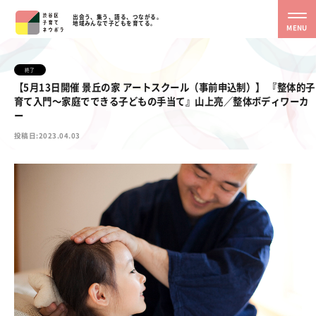
出会う、集う、語る、つながる。
地域みんなで子どもを育てる。
MENU
終了
【5月13日開催 景丘の家 アートスクール（事前申込制）】 『整体的子
育て入門～家庭でできる子どもの手当て』山上亮／整体ボディワーカ
ー
投稿日:2023.04.03