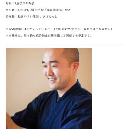
対象：4歳以下の親子
参加費：1,000円/1組 お手製「ぬか温湿布」付き
持ち物：動きやすい服装 、タオルなど
＊WS場所は３Fおやこフロアにて（13:00までWS使用で一般利用は出来ません）
＊本講座は、基本的な感染防止対策を講じて開催する予定です。