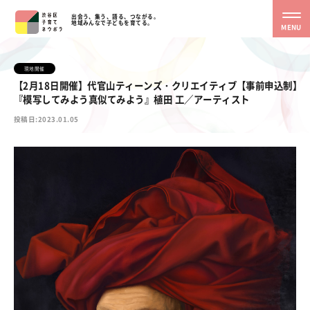
出会う、集う、語る、つながる。
地域みんなで子どもを育てる。
MENU
現地開催
【2月18日開催】代官山ティーンズ・クリエイティブ【事前申込制】
『模写してみよう真似てみよう』植田 工／アーティスト
投稿日:2023.01.05