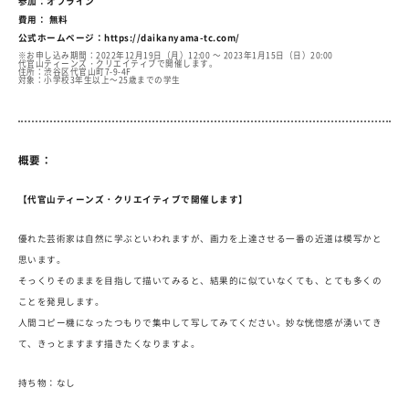
参加：オフライン
費用： 無料
公式ホームページ：
https://daikanyama-tc.com/
※お申し込み期間：2022年12月19日（月）12:00 ～ 2023年1月15日（日）20:00
代官山ティーンズ・クリエイティブで開催します。
住所：渋谷区代官山町7-9-4F
対象：小学校3年生以上～25歳までの学生
概要：
【代官山ティーンズ・クリエイティブで開催します】
優れた芸術家は自然に学ぶといわれますが、画力を上達させる一番の近道は模写かと
思います。
そっくりそのままを目指して描いてみると、結果的に似ていなくても、とても多くの
ことを発見します。
人間コピー機になったつもりで集中して写してみてください。妙な恍惚感が湧いてき
て、きっとますます描きたくなりますよ。
持ち物：なし