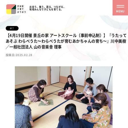
出会う、集う、語る、つながる。
地域みんなで子どもを育てる。
MENU
終了
【4月19日開催 景丘の家 アートスクール（事前申込制）】『うたって
あそぶ わらべうた〜わらべうたが育むあかちゃんの育ち〜』川中美樹
／一般社団法人 山の音楽舎 理事
投稿日:2025.02.28