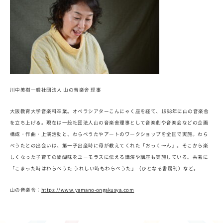
川中美樹一般社団法人 山の音楽舎 理事
大阪教育大学音楽科卒業。オペラシアターこんにゃく座を経て、1998年に山の音楽舎
を立ち上げる。現在は一般社団法人山の音楽舎理事として音楽劇や音楽会などの企画
構成・作曲・上演活動と、わらべうたやアートのワークショップを全国で実施。わら
べうたとの出会いは、第一子出産時に母が教えてくれた「おっく〜ん」。そこから楽
しくなった子育ての醍醐味をユーモラスに伝える講演や講座も実施している。共著に
「こまった時はわらべうた うれしい時もわらべうた」（ひとなる書房刊）など。
山の音楽舎：
https://www.yamano-ongakusya.com