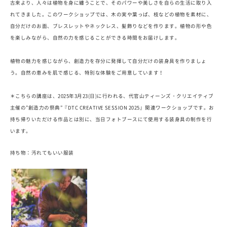
古来より、人々は植物を身に纏うことで、そのパワーや美しさを自らの生活に取り入
れてきました。このワークショップでは、木の実や葉っぱ、枝などの植物を素材に、
自分だけのお面、ブレスレットやネックレス、髪飾りなどを作ります。植物の形や色
を楽しみながら、自然の力を感じることができる時間をお届けします。
植物の魅力を感じながら、創造力を存分に発揮して自分だけの装身具を作りましょ
う。自然の恵みを肌で感じる、特別な体験をご用意しています！
＊こちらの講座は、2025年3月23(日)に行われる、代官山ティーンズ・クリエイティブ
主催の”創造力の祭典”『DTC CREATIVE SESSION 2025』関連ワークショップです。お
持ち帰りいただける作品とは別に、当日フォトブースにて使用する装身具の制作を行
います。
持ち物：汚れてもいい服装