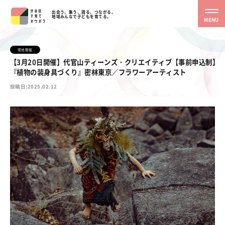
出会う、集う、語る、つながる。
地域みんなで子どもを育てる。
MENU
現地開催
【3月20日開催】代官山ティーンズ・クリエイティブ【事前申込制】
『植物の装身具づくり』密林東京／フラワーアーティスト
投稿日:2025.02.12