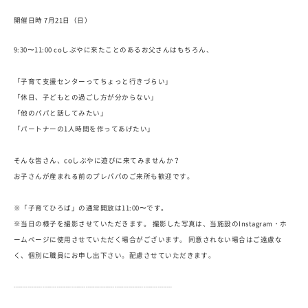
開催日時 7月21日（日）
9:30〜11:00 coしぶやに来たことのあるお父さんはもちろん、
「子育て支援センターってちょっと行きづらい」
「休日、子どもとの過ごし方が分からない」
「他のパパと話してみたい」
「パートナーの1人時間を作ってあげたい」
そんな皆さん、coしぶやに遊びに来てみませんか？
お子さんが産まれる前のプレパパのご来所も歓迎です。
※「子育てひろば」の通常開放は11:00〜です。
※当日の様子を撮影させていただきます。 撮影した写真は、当施設のInstagram・ホ
ームページに使用させていただく場合がございます。 同意されない場合はご遠慮な
く、個別に職員にお申し出下さい。配慮させていただきます。
┈┈┈┈┈┈┈┈┈┈┈┈┈┈┈┈┈┈┈┈┈┈