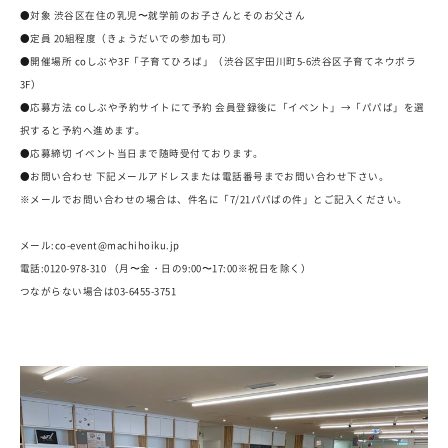
●対象 渋谷区在住の乳児〜就学前のお子さんとそのお父さん
●定員 20組程度（きょうだいでの参加も可）
●開催場所 coしぶや3F「子育てひろば」（渋谷区宇田川町5-6渋谷区子育てネウボラ
3F）
●応募方法 coしぶや予約サイトにて予約 会員登録後に「イベント」→「パパば」を選
択すると予約へ進めます。
●応募締切 イベント当日まで随時受付ております。
●お問い合わせ 下記メールアドレスまたは電話番号までお問い合わせ下さい。
※メールでお問い合わせの場合は、件名に「7/21パパばの件」とご記入ください。
メール:co-event@machihoiku.jp
電話:0120-978-310 （月〜金・日の9:00〜17:00※祝日を除く）
つながらない場合は03-6455-3751