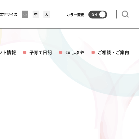
文字サイズ
小
中
大
カラー変更
ON
ント情報
子育て日記
coしぶや
ご相談・ご案内