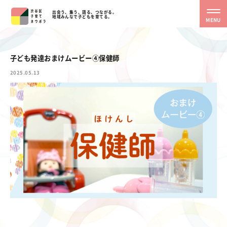
出会う、集う、語る、つながる。
地域みんなで子どもを育てる。
MENU
子ども発達おまけムービー④保健師
2025.05.13