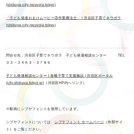
(shibuya-city-neuvola.tokyo)
「子ども発達おまけムービー③作業療法士」 | 渋谷区子育てネウボラ
(shibuya-city-neuvola.tokyo)
問合せ先：渋谷区子育てネウボラ 子ども発達相談センター TEL
０３－３４６３－３７８６
子ども発達相談センター | 各種子育て支援施設 | 渋谷区ポータル
(city.shibuya.tokyo.jp)
（渋谷区HP内へリンク）
※動画にシブヤフォントを使用しています。
シブヤフォントについては、
シブヤフォント ホームページ
（外部サイ
ト）をご覧ください。