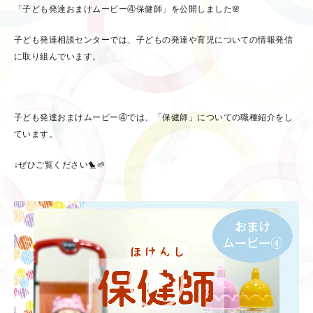
「子ども発達おまけムービー④保健師」を公開しました🌸
子ども発達相談センターでは、子どもの発達や育児についての情報発信
に取り組んでいます。
子ども発達おまけムービー④では、「保健師」についての職種紹介をし
ています。
↓ぜひご覧ください🐤🌱
動
画
プ
レ
ー
ヤ
ー