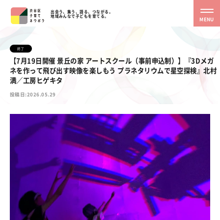
出会う、集う、語る、つながる。
地域みんなで子どもを育てる。
MENU
終了
【7月19日開催 景丘の家 アートスクール（事前申込制）】『3Dメガ
ネを作って飛び出す映像を楽しもう プラネタリウムで星空探検』北村
満／工房ヒゲキタ
投稿日:2026.05.29