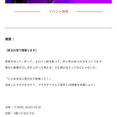
イベント情報
概要：
【景丘の家で開催します】
厚紙を切って、折って、セロハン紙を貼って、赤と青の3Dメガネをつくります。
重ねた画像が少し浮き上がって見える。でも飛び出すってほどじゃないか。
「じゃあ本当に飛び出す映像って？」
完成したメガネをかけて、プラネタリウムで星空と3D映像を体験しよう！
日時： 7/19(日) 14:00〜15:30
対象： 5歳〜どなたでも