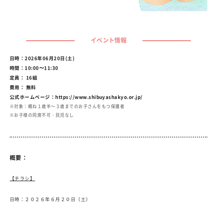
イベント情報
日時：2026年06月20日(土)
時間：10:00〜11:30
定員： 16組
費用： 無料
公式ホームページ：
https://www.shibuyashakyo.or.jp/
※対象：概ね１歳半～３歳までのお子さんをもつ保護者
※お子様の同席不可・託児なし
概要：
【チラシ】
日時：２０２６年６月２０日（土）