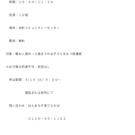
時間：１０：００－１１：３０
定員：１６組
場所：本町コミュニティーセンター
費用：無料
対象：概ね１歳半～３歳までのお子さんをもつ保護者
※お子様の同席不可・託児なし
申込期間：５/１９（火）９：００～
電話または来所にて
問い合わせ：ほんまち子育てひろば
０１２０－０３－１１５２