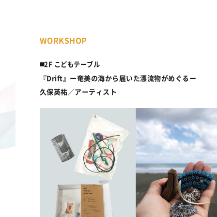
WORKSHOP
◼️2F こどもテーブル
『Drift』ー奄美の海から届いた漂流物がめぐるー
久保英祐／アーティスト