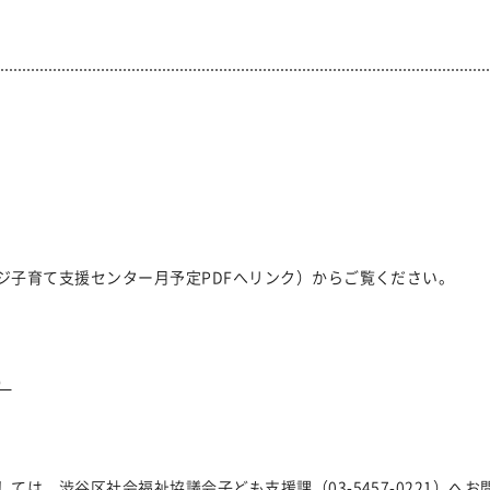
ジ子育て支援センター月予定PDFへリンク）からご覧ください。
）
は、渋谷区社会福祉協議会子ども支援課（03-5457-0221）へ