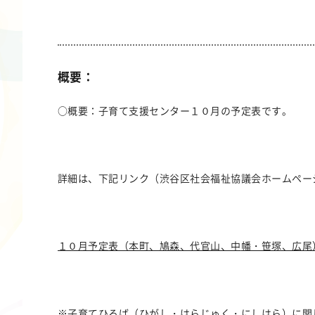
概要：
○概要：子育て支援センター１０月の予定表です。
詳細は、下記リンク（渋谷区社会福祉協議会ホームペー
１０月予定表（本町、鳩森、代官山、中
幡・笹塚、広尾
※子育てひろば（ひがし・はらじゅく・にしはら）に関して