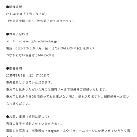
●開催場所
coしぶや3F「子育てひろば」
（渋谷区宇田川町5-6 渋谷区子育てネウボラ3F）
●お問い合わせ
メール：co-event@machihoiku.jp
電話：0120-978-310 （月〜金・日の9:00-17:00 ※祝日を除く）
つながらない場合は 03-6455-3751
●応募締切
2025年8月6日（水）17:00まで
※先着順とさせていただきます。
※お申し込みいただいた方には随時メールで詳細をご連絡いたします。
※お申し込みから2週間経っても返事がない場合、恐れ入りますが上記連絡先へお問い
合わせください。
●お願い事項（撮影に関して）
当日の様子を撮影させていただきます。
撮影した写真は、当施設のInstagram・ネウボラホームページに使用させていただく場