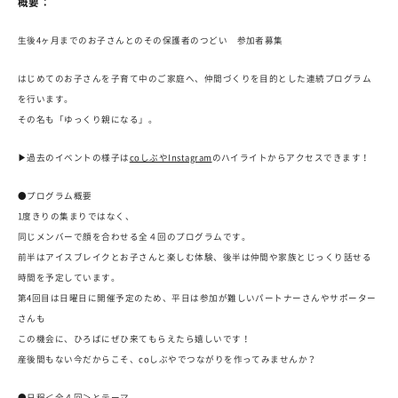
概要：
生後4ヶ月までのお子さんとのその保護者のつどい 参加者募集
はじめてのお子さんを子育て中のご家庭へ、仲間づくりを目的とした連続プログラム
を行います。
その名も「ゆっくり親になる」。
▶︎過去のイベントの様子は
coしぶやInstagram
のハイライトからアクセスできます！
●プログラム概要
1度きりの集まりではなく、
同じメンバーで顔を合わせる全４回のプログラムです。
前半はアイスブレイクとお子さんと楽しむ体験、後半は仲間や家族とじっくり話せる
時間を予定しています。
第4回目は日曜日に開催予定のため、平日は参加が難しいパートナーさんやサポーター
さんも
この機会に、ひろばにぜひ来てもらえたら嬉しいです！
産後間もない今だからこそ、coしぶやでつながりを作ってみませんか？
●日程＜全４回＞とテーマ