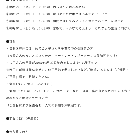
①08月20日（水）15:00~16:30 赤ちゃんとのふれあい
②08月27日（水）15:00~16:30 はじめての絵本とはじめてのアトリエ
③09月03日（水）15:00~16:30 仲間と話してみよう！これまでのこと、今のこと
④09月07日（日）09:30~11:00 家族で、みんなで考えよう！これからの生活に向けて
●対象
・渋谷区在住のはじめてのお子さんを子育て中の保護者の方
（お母さんのみ、お父さんのみ、パートナー・サポーターとの参加可能です）
・お子さんの月齢が2025年8月20日時点でおおよそ4ヶ月頃まで
※若干の前後は構いません。修正月齢で参加したいなどご希望のある方は「ご質問・
ご要望」欄でご相談ください。
・全4日程にご参加いただける方
・第4回目の日曜日にパートナー、サポーターなど、普段一緒に育児をされている方と
の参加をご検討いただける方
（ご都合により保護者お一人での参加も大歓迎です）
●定員：8組（先着順）
●参加費：無料